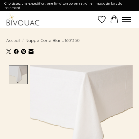
Choisissez une expédition, une livraison ou un retrait en magasin lors du
paiement
Liste de souhait
Panier
Accueil
/
Nappe Corte Blanc 160*350
Product image slideshow Items