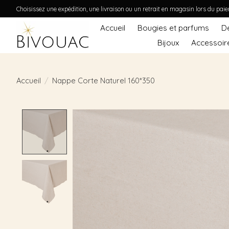
Choisissez une expédition, une livraison ou un retrait en magasin lors du pai
Accueil
Bougies et parfums
D
Bijoux
Accessoir
Accueil
/
Nappe Corte Naturel 160*350
Product image slideshow Items