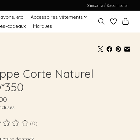
S’inscrire / Se connecter
Savons, etc
Accessoires vêtements
tes-cadeaux
Marques
ppe Corte Naturel
0*350
,00
ncluses
(0)
duit est évalué à
0
sur 5
rupture de stock