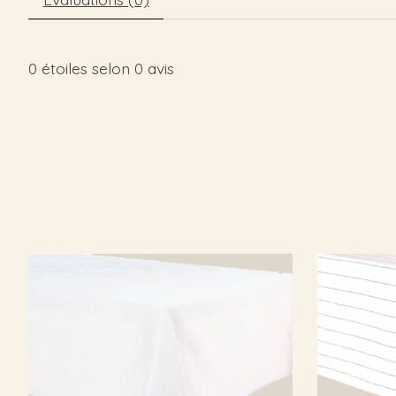
0
étoiles selon
0
avis
Articles du carrousel de produits