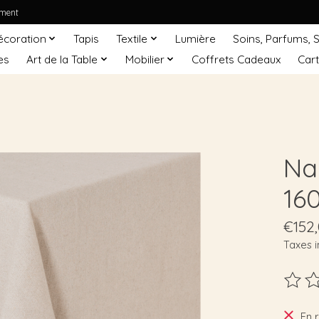
ement
écoration
Tapis
Textile
Lumière
Soins, Parfums, 
es
Art de la Table
Mobilier
Coffrets Cadeaux
Car
Na
16
€152
Taxes i
Ce pro
En 